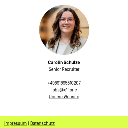
Carolin Schulze
Senior Recruiter
+49891895510207
jobs@x1f.one
Unsere Website
Impressum
|
Datenschutz